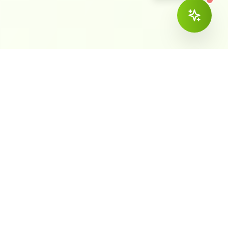
ема
Контакты
ка и CRM
+7 (423) 2-799-759
— Эвотор
vl@worldcashbox.ru
г. Владивосток, ул.
Толстого 32а, офис 308