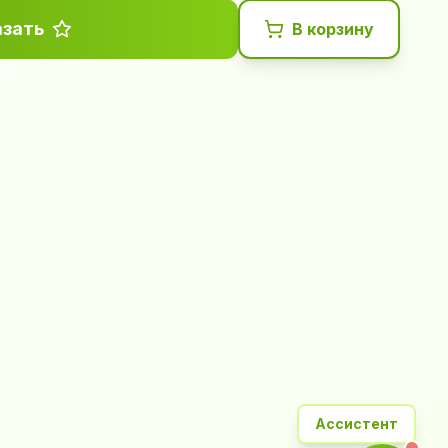
азать
В корзину
Ассистент