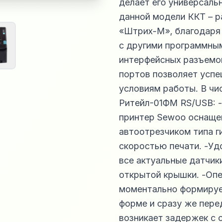
делает его универсал
данной модели ККТ – р
«Штрих-М», благодаря
с другими программны
интерфейсных разъемо
портов позволяет усп
условиям работы. В чи
Ритейл-01ФМ RS/USB: -
принтер Sewoo оснаще
автоотрезчиком типа г
скоростью печати. -Уд
все актуальные датчик
открытой крышки. -Опе
моментально формируе
форме и сразу же пере
возникает задержек с 