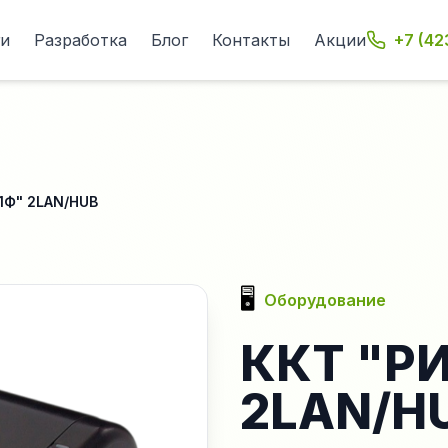
ги
Разработка
Блог
Контакты
Акции
+7 (42
1Ф" 2LAN/HUB
🖥️
Оборудование
ККТ "Р
2LAN/H