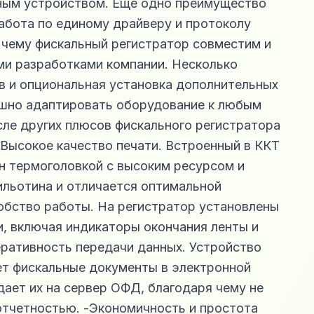
ьным устройством. Еще одно преимущество
абота по единому драйверу и протоколу
 чему фискальный регистратор совместим и
ми разработками компании. Несколько
в и опциональная установка дополнительных
ешно адаптировать оборудование к любым
сле других плюсов фискального регистратора
Высокое качество печати. Встроенный в ККТ
н термоголовкой с высоким ресурсом и
ильотина и отличается оптимальной
обство работы. На регистратор установлены
и, включая индикаторы окончания ленты и
ративность передачи данных. Устройство
т фискальные документы в электронной
дает их на сервер ОФД, благодаря чему не
отчетностью. -Экономичность и простота