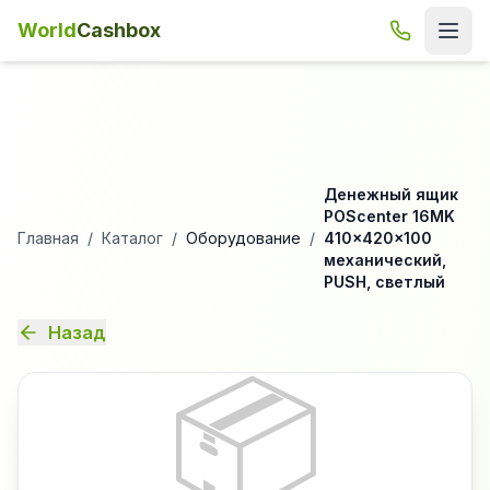
World
Cashbox
Денежный ящик
POScenter 16MK
Главная
/
Каталог
/
Оборудование
/
410x420x100
механический,
PUSH, светлый
Назад
📦