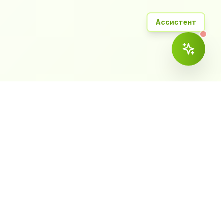
Ассистент
ема
Контакты
ка и CRM
+7 (423) 2-799-759
— Эвотор
vl@worldcashbox.ru
г. Владивосток, ул.
Толстого 32а, офис 308