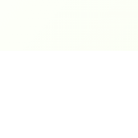
World
Cashbox
Компания
О нас
Автоматизация бизнес-
процессов. Современные
Услуги
решения для вашего
Контакты
бизнеса.
Акции