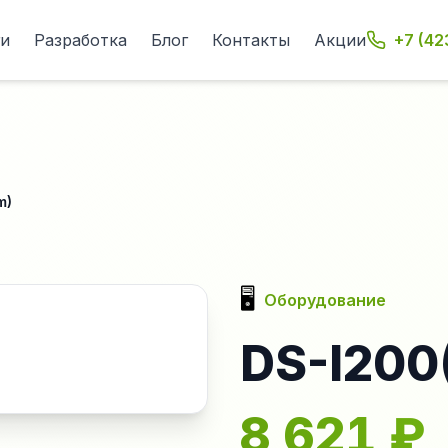
ги
Разработка
Блог
Контакты
Акции
+7 (42
m)
🖥️
Оборудование
DS-I200
8 621
₽