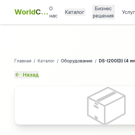
О
Бизнес
World
Cashbox
Каталог
Услу
нас
решения
Главная
/
Каталог
/
Оборудование
/
DS-I200(D) (4 m
Назад
📦