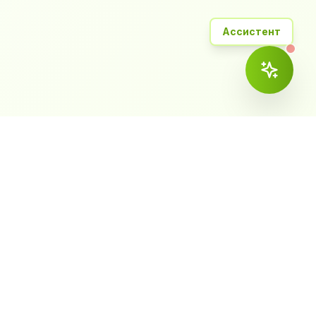
Ассистент
ема
Контакты
ка и CRM
+7 (423) 2-799-759
— Эвотор
vl@worldcashbox.ru
г. Владивосток, ул.
Толстого 32а, офис 308