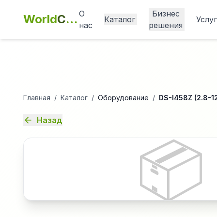
О
Бизнес
World
Cashbox
Каталог
Услу
нас
решения
Главная
/
Каталог
/
Оборудование
/
DS-I458Z (2.8-1
Назад
📦