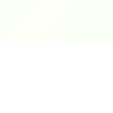
World
Cashbox
Компания
О нас
Автоматизация бизнес-
процессов. Современные
Услуги
решения для вашего
Контакты
бизнеса.
Акции