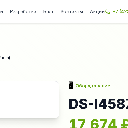
ги
Разработка
Блог
Контакты
Акции
+7 (42
2 mm)
🖥️
Оборудование
DS-I458
17 674