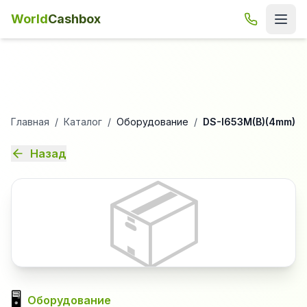
World
Cashbox
Главная
/
Каталог
/
Оборудование
/
DS-I653M(B)(4mm)
Назад
📦
🖥️
Оборудование