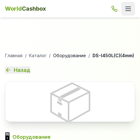
World
Cashbox
Главная
/
Каталог
/
Оборудование
/
DS-I450L(C)(4mm)
Назад
📦
🖥️
Оборудование