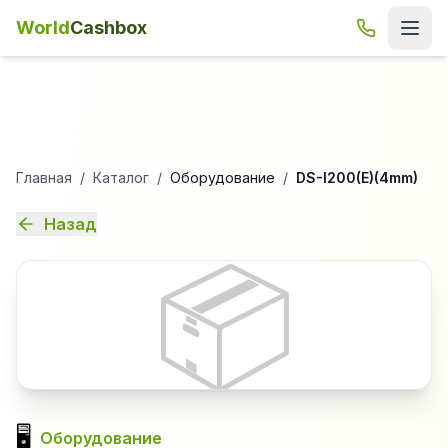
World
Cashbox
Главная
/
Каталог
/
Оборудование
/
DS-I200(E)(4mm)
Назад
📦
🖥️
Оборудование