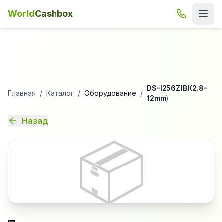
World
Cashbox
DS-I256Z(B)(2.8-
Главная
/
Каталог
/
Оборудование
/
12mm)
Назад
📦