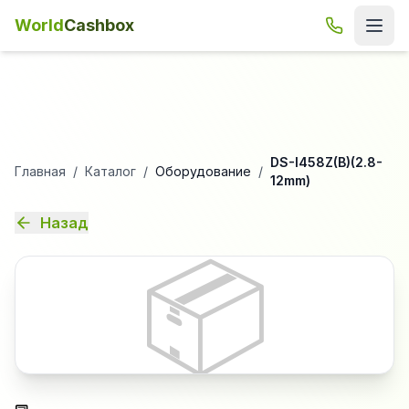
World
Cashbox
DS-I458Z(B)(2.8-
Главная
/
Каталог
/
Оборудование
/
12mm)
Назад
📦