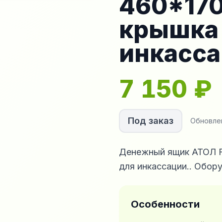
460*170
крышка
инкасса
7 150
₽
Под заказ
Обновле
Денежный ящик АТОЛ Fl
для инкассации.. Обор
Особенности