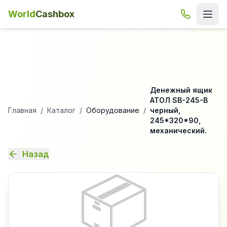
World
Cashbox
Денежный ящик
АТОЛ SB-245-B
Главная
/
Каталог
/
Оборудование
/
черный,
245*320*90,
механический.
Назад
📦