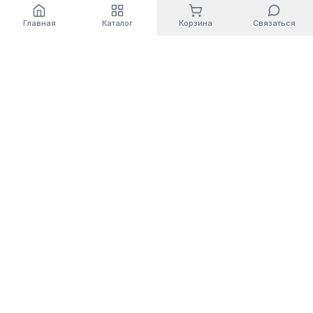
Главная
Каталог
Корзина
Связаться
World
Cashbox
Автоматизация бизнес-процессов. Современные
решения для вашего бизнеса.
Компания
О нас
Услуги