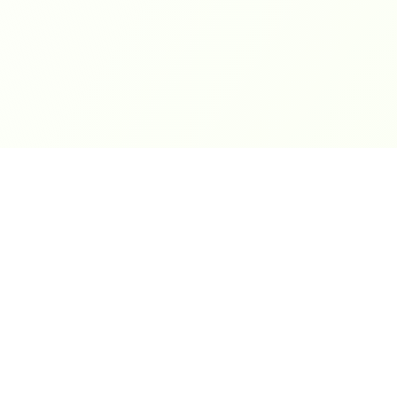
World
Cashbox
Компания
О нас
Автоматизация бизнес-
процессов. Современные
Услуги
решения для вашего
Контакты
бизнеса.
Акции