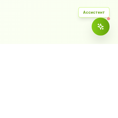
Ассистент
ема
Контакты
ка и CRM
+7 (423) 2-799-759
— Эвотор
vl@worldcashbox.ru
г. Владивосток, ул.
Толстого 32а, офис 308