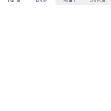
Главная
Каталог
Корзина
Связаться
World
Cashbox
Автоматизация бизнес-процессов. Современные
решения для вашего бизнеса.
Компания
О нас
Услуги