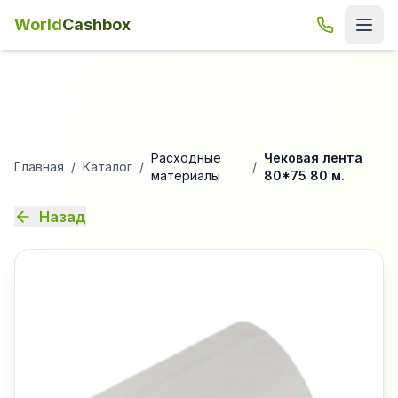
World
Cashbox
Расходные
Чековая лента
Главная
/
Каталог
/
/
материалы
80*75 80 м.
Назад