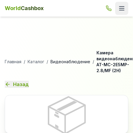
World
Cashbox
Камера
видеонаблюден
Главная
/
Каталог
/
Видеонаблюдение
/
AT-MC-2E5MP-
2.8/MF (2H)
Назад
📦