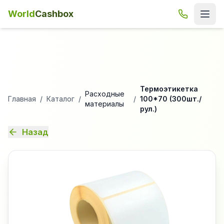
World
Cashbox
Термоэтикетка
Расходные
Главная
/
Каталог
/
/
100*70 (300шт./
материалы
рул.)
Назад