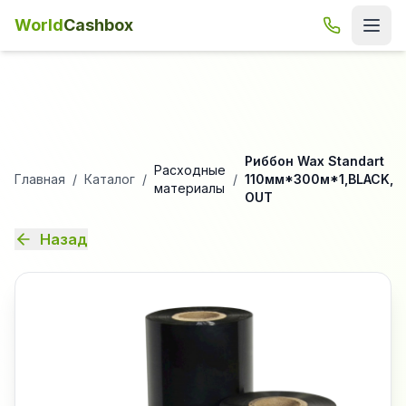
World
Cashbox
Риббон Wax Standart
Расходные
Главная
/
Каталог
/
/
110мм*300м*1,BLACK,
материалы
OUT
Назад