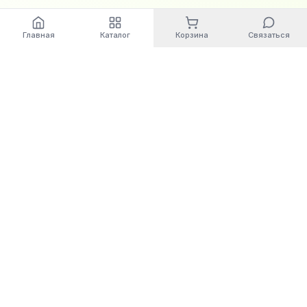
Главная
Каталог
Корзина
Связаться
World
Cashbox
Автоматизация бизнес-процессов. Современные
решения для вашего бизнеса.
Компания
О нас