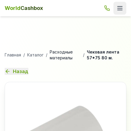
World
Cashbox
Расходные
Чековая лента
Главная
/
Каталог
/
/
материалы
57*75 80 м.
Назад