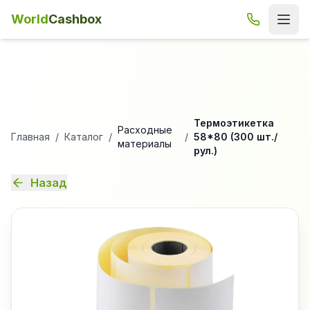
World
Cashbox
Термоэтикетка
Расходные
Главная
/
Каталог
/
/
58*80 (300 шт./
материалы
рул.)
Назад